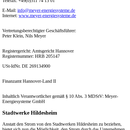
Telefax: +49(0)511 74 13 01
E-Mail:
info@meyer-energiesysteme.de
Internet:
www.meyer-energiesysteme.de
Vertretungsberechtigter Geschäftsführer:
Peter Klein, Nils Meyer
Registergericht: Amtsgericht Hannover
Registernummer: HRB 205147
USt-IdNr. DE 269134900
Finanzamt Hannover-Land II
Inhaltlich Verantwortlicher gemäß § 10 Abs. 3 MDStV: Meyer-
Energiesysteme GmbH
Stadtwerke Hildesheim
Anstatt den Strom von den Stadtwerken Hildesheim zu beziehen,
bietet sich nun die Möglichkeit, den Strom durch das Unternehmen