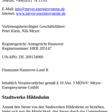
Telefax: +49(0)511 74 13 01
E-Mail:
info@meyer-energiesysteme.de
Internet:
www.meyer-energiesysteme.de
Vertretungsberechtigter Geschäftsführer:
Peter Klein, Nils Meyer
Registergericht: Amtsgericht Hannover
Registernummer: HRB 205147
USt-IdNr. DE 269134900
Finanzamt Hannover-Land II
Inhaltlich Verantwortlicher gemäß § 10 Abs. 3 MDStV: Meyer-
Energiesysteme GmbH
Stadtwerke Hildesheim
Anstatt den Strom von den Stadtwerken Hildesheim zu beziehen,
bietet sich nun die Möglichkeit, den Strom durch das Unternehmen