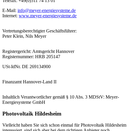
Telefax: +49(0)511 74 13 01
E-Mail:
info@meyer-energiesysteme.de
Internet:
www.meyer-energiesysteme.de
Vertretungsberechtigter Geschäftsführer:
Peter Klein, Nils Meyer
Registergericht: Amtsgericht Hannover
Registernummer: HRB 205147
USt-IdNr. DE 269134900
Finanzamt Hannover-Land II
Inhaltlich Verantwortlicher gemäß § 10 Abs. 3 MDStV: Meyer-
Energiesysteme GmbH
Photovoltaik Hildesheim
Vielleicht haben Sie sich schon einmal für Photovoltaik Hildesheim
interessiert, sind sich aber bei dem richtigen Anbieter noch